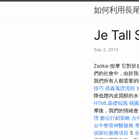
如何利用長尾
Je Tall
Sep 2, 2013
Zsóka-按摩 它
們的社會中，由於我
我們所有人都需要
技巧
抓姦蒐證流程
降低體內皮質醇的
HTML基礎知識
桃
摩後，我們的情緒會
理
數位行銷策略
台
台中整骨神醫服務
偵探社服務項目
5