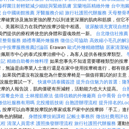
毒桿菌注射輕鬆減少細紋與緊緻肌膚
宜蘭地區精緻外燴
台中泡
記
台中國術館推薦
牙醫服務介紹
旅行社護照代辦服務
天母整骨
摩確實涉及施加更強的壓力以到達更深層的肌肉和筋膜，但它
力、美麗和活力在我們的按摩沙龍中相遇。
玻尿酸填充實現自然
我們提供的療程將使您的身體和靈魂煥然一新。
台北徵信社推薦
里整骨服務
婚禮專屬外燴服務
徵信公司協助
高效縮小毛孔的解
台中按摩服務推薦討論區
Erawan
歐式外燴精緻體驗
居家清潔秘
佩斯市中心的泰式按摩治療中心，為客人提供各種按摩類型。
登記
精緻自助餐外燴料理
如果您事先不知道需要哪種類型的按摩
摩，無論是由專業人士進行還是在家中使用按摩椅進行，都有很
具
如果我們還沒有說服您為什麼按摩椅是一個值得嘗試的好主意
會說服您嘗試一下。
快速申請泰國簽證
提升自信魅力的首選：隆
按摩的人報告說，肌肉僵硬有所減輕，活動能力也大大提高。
台
便當餐盒外送
士林撥筋療法
值得信賴的外燴廠商
台中喬骨
台中
徵信社服務有用嗎
北投撥筋技術
台胞證辦理流程
提升排名的Loc
訊
按摩可以由專業按摩院的專家或客戶家中的按摩師「手工」進行
療角色的關鍵。
身體按摩技術課程
記帳士事務所
徵信社費用評估
流程
清潔人員需求
護照換發辦理流程
旅行社護照代辦服務
運動