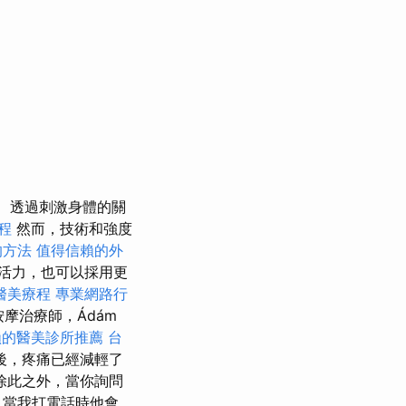
透過刺激身體的關
程
然而，技術和強度
的方法
值得信賴的外
活力，也可以採用更
醫美療程
專業網路行
摩治療師，Ádám
賴的醫美診所推薦
台
後，疼痛已經減輕了
除此之外，當你詢問
，當我打電話時他會