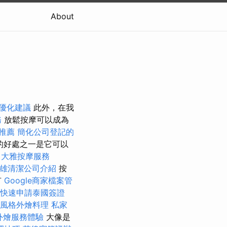
About
供優化建議
此外，在我
務
放鬆按摩可以成為
推薦
簡化公司登記的
的好處之一是它可以
大雅按摩服務
雄清潔公司介紹
按
有
Google商家檔案管
快速申請泰國簽證
式風格外燴料理
私家
外燴服務體驗
大像是