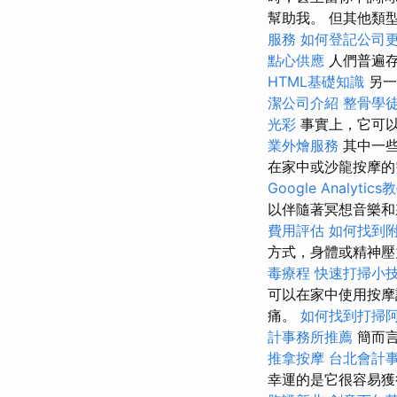
幫助我。 但其他類
服務
如何登記公司
點心供應
人們普遍存
HTML基礎知識
另一
潔公司介紹
整骨學
光彩
事實上，它可以
業外燴服務
其中一些
在家中或沙龍按摩
Google Analytics
以伴隨著冥想音樂和
費用評估
如何找到
方式，身體或精神壓
毒療程
快速打掃小
可以在家中使用按摩
痛。
如何找到打掃
計事務所推薦
簡而言
推拿按摩
台北會計
幸運的是它很容易