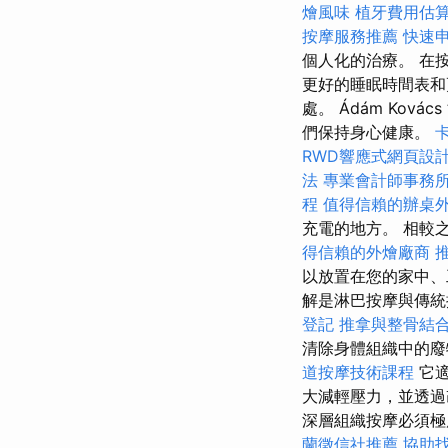
燴風味
植牙費用估
按摩服務推薦
快速
個人化的治療。 在
更好的睡眠時間表和
處。 Ádám Ko
們保持身心健康。
RWD響應式網頁設
法
專業會計師事務
程
值得信賴的辦桌
充電的地方。 相較
得信賴的外燴廠商
以放置在您的家中
解是淋巴按摩與傳
登記
推拿與整骨結
清除身體組織中的
道按摩技術課程
它
大減輕壓力，並透過
深層組織按摩必須極
蘭徵信社推薦
協助