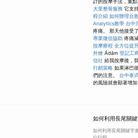
計的按摩手法，重點
大里整骨服務
它支持
程介紹
如何辦理台
Analytics教學
台中
疼痛。 那天他接受
專業徵信協助
疼痛減
按摩療程
全方位提
外燴
Ádám
登記工
信社
給我按摩後，
行銷策略
如果淋巴循
們的注意。
台中泰
的風險就會顯著增加
如何利用長尾關鍵
如何利用長尾關鍵字進
位行銷