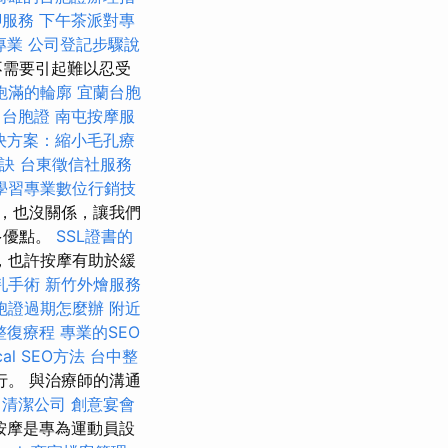
腳服務
下午茶派對專
專業
公司登記步驟說
不需要引起難以忍受
飽滿的輪廓
宜蘭台胞
台胞證
南屯按摩服
決方案：縮小毛孔療
訣
台東徵信社服務
學習專業數位行銷技
，也沒關係，讓我們
多優點。
SSL證書的
，也許按摩有助於緩
乳手術
新竹外燴服務
胞證過期怎麼辦
附近
整復療程
專業的SEO
al SEO方法
台中整
。 與治療師的溝通
清潔公司
創意宴會
按摩是專為運動員設