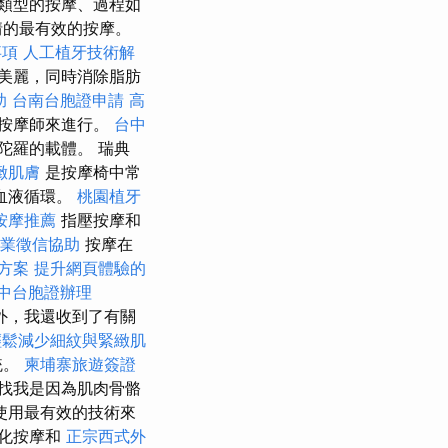
類型的按摩、過程如
情的最有效的按摩。
事項
人工植牙技術解
美麗，同時消除脂肪
助
台南台胞證申請
高
按摩師來進行。
台中
陀羅的載體。 瑞典
緻肌膚
是按摩椅中常
血液循環。
桃園植牙
按摩推薦
指壓按摩和
業徵信協助
按摩在
方案
提升網頁體驗的
中台胞證辦理
外，我還收到了有關
輕鬆減少細紋與緊緻肌
統。
柬埔寨旅遊簽證
找我是因為肌肉骨骼
使用最有效的技術來
化按摩和
正宗西式外