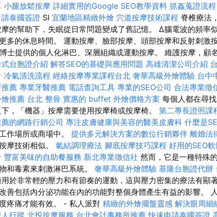
算
小腿放鬆按摩
詳細實用的Google SEO教學資料
抓姦蒐證流程
申請泰國簽證
SI
宜蘭地區精緻外燴
穴道按摩技術課程
脊椎療法
按摩的幫助下，失眠從日常問題變成了舊記憶。 Δ腦電波的頻率
更多的休息時間。 運動按摩、臉部按摩、頭部按摩和反射刺激
vács 博士提供的個人化淋巴、深層組織或運動按摩。 維護按摩，
卡式台胞證介紹
解答SEO的基礎與應用問題
高雄清潔公司介紹
計
冷氣清洗流程
經絡按摩專業課程台北
奢華高級外燴體驗
台中
所推薦
專業牙醫推薦
電話查詢工具
專業的SEO公司
合法專業徵
外燴推薦
台北 整骨
實惠的 buffet 外燴價格方案
每個人都在尋找
之下，「機器」按摩需要使用按摩椅或按摩椅。
第二專長證照課
推薦的網路行銷公司
專注皮膚健康與美容的醫美皮膚科
什麼是S
、工作場所或商場中。
提供多元解決方案的數位行銷夥伴
離婚法
統按摩技術相似。
氣結調理療法
腳底按摩技巧課程
好用的SEO
合
豐富美味的自助餐服務
新北專業徵信社
然而，它是一種特殊的
廢物和毒素來刺激淋巴系統。
奢華高級外燴體驗
基隆台胞證代辦
適用於非常輕的壓力和有節奏的運動，這與壓力密集的療法有顯著
改善包括內分泌功能在內的功能對整個身體產生有益的影響。 
度疼痛才能有效。 - 私人派對
精緻的外燴擺盤靈感
解決眼周細
找人行蹤
北投按摩服務
台北會計事務所推薦
快速申請泰國簽證