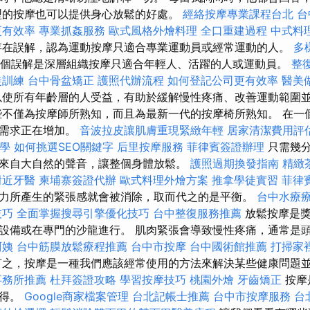
型的按摩也可以提供身心放鬆的好處。
經絡按摩專業課程台北
台
更有效率
專業抓姦服務
歐式風格外燴料理
全口重建過程
中式料
在誤解，認為運動按摩只適合專業運動員或經常運動的人。
多
個誤解是深層組織按摩只適合年輕人、活躍的人或運動員。
整
徒訓練
台中骨盆矯正
護照代辦流程
如何登記公司更有效率
醫美
使所有年齡層的人受益，有助於緩解慢性疼痛、改善運動範圍
不僅為按摩師所熟知，而且為最新一代的按摩椅所熟知。 在一
的需求正在增加。
音波拉皮讓肌膚重現緊緻年輕
居家清潔費用評
教學
如何挑選SEO關鍵字
后里按摩服務
菲律賓簽證辦理
只需幾分
來自大自然的聲音，讓整個身體放鬆。
護照過期換發指南
精緻
附近牙醫
柬埔寨簽證代辦
歐式料理外燴方案
推拿學徒實習
菲律
力所產生的緊張感就會被消除，取而代之的是平衡。
台中水療
技巧
全面掌握搜尋引擎優化技巧
台中整復服務推薦
放鬆按摩是
設備或在專門的沙龍進行。 肌肉緊張會導致慢性疼痛，通常是
阿姨
台中筋膜放鬆療程推薦
台中市按摩
台中國術館推薦
打掃家
之，按摩是一種我們應該經常使用的方法來解決某些健康問題
事務所推薦
杜拜簽證攻略
學習按摩技巧
桃園外燴
牙齒矯正
按摩
獲得。
Google商家檔案管理
台北記帳士推薦
台中市按摩服務
台