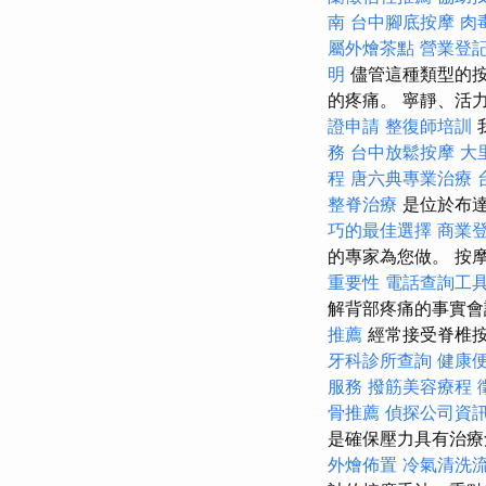
南
台中腳底按摩
肉
屬外燴茶點
營業登
明
儘管這種類型的按
的疼痛。 寧靜、活
證申請
整復師培訓
務
台中放鬆按摩
大
程
唐六典專業治療
整脊治療
是位於布達
巧的最佳選擇
商業
的專家為您做。 按
重要性
電話查詢工
解背部疼痛的事實
推薦
經常接受脊椎
牙科診所查詢
健康
服務
撥筋美容療程
骨推薦
偵探公司資
是確保壓力具有治
外燴佈置
冷氣清洗