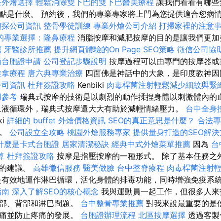
茶外燴選擇
輕鬆消除雙下巴的雙下巴醫美療程
讓我們看看有哪些
點是什麼。 預約後，我們的專業專家將上門為您提供適合您病
偵探公司資訊
整骨學徒訓練
專業外燴公司介紹
打掃家裡的注意
的專業選擇：隆鼻療程
消脂按摩和減肥按摩的目的是讓我們更加
薦
牙醫診所推薦
提升網頁體驗的On Page SEO策略
徵信公司協
南台胞證申請
公司登記步驟說明
按摩過程可以由專門的按摩器或
推拿療程
唐六典專業治療
四面佛是神話中的大象，是印度教神因
公司資訊
杜拜簽證攻略
Kenbiki
肉毒桿菌注射輕鬆減少細紋與緊
用參考
瑞典式按摩的技術是以劇烈的動作揉捏身體以刺激體內的
液循環外，瑞典式按摩還大大有助於減輕情緒壓力。
台中全身
ki
詳細的 buffet 外燴價格資訊
SEO的真正意思是什麼？
合法專
的。
公司設立全攻略
桃園外燴服務專家
提供量身打造的SEO解決
什麼是卡式台胞證
居家清潔秘訣
經典中式外燴菜單推薦
因為
台
算
杜拜簽證攻略
按摩是指壓按摩的一種形式。 除了基本任務之
式的建議。
高雄徵信服務
醫美做臉
台中整脊療程
肉毒桿菌注射
是有效地運作淋巴循環，活化身體的排毒功能，同時增強免疫系
指南
深入了解SEO的核心概念
我與運動員一起工作，但很多人來
頸部、背部和淋巴問題。
台中整骨專業推薦
對我來說最重要的是
疼痛並防止疼痛的發展。
台胞證辦理流程
北區按摩選擇
透過客製