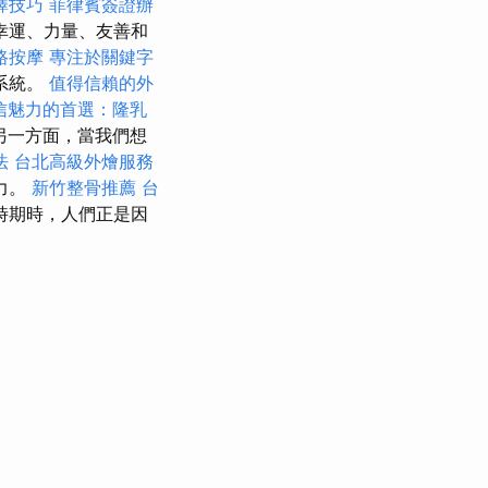
擇技巧
菲律賓簽證辦
幸運、力量、友善和
路按摩
專注於關鍵字
系統。
值得信賴的外
信魅力的首選：隆乳
另一方面，當我們想
法
台北高級外燴服務
力。
新竹整骨推薦
台
時期時，人們正是因