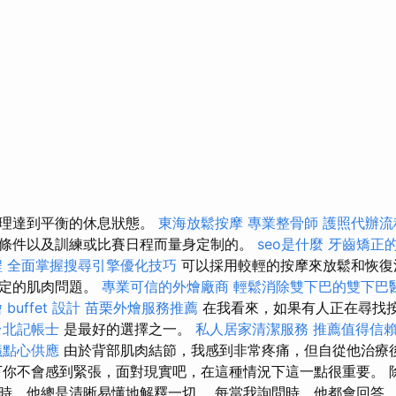
護理達到平衡的休息狀態。
東海放鬆按摩
專業整骨師
護照代辦流
條件以及訓練或比賽日程而量身定制的。
seo是什麼
牙齒矯正
程
全面掌握搜尋引擎優化技巧
可以採用較輕的按摩來放鬆和恢復
特定的肌肉問題。
專業可信的外燴廠商
輕鬆消除雙下巴的雙下巴
buffet 設計
苗栗外燴服務推薦
在我看來，如果有人正在尋找按
台北記帳士
是最好的選擇之一。
私人居家清潔服務
推薦值得信
議點心供應
由於背部肌肉結節，我感到非常疼痛，但自從他治療
下你不會感到緊張，面對現實吧，在這種情況下這一點很重要。 
時，他總是清晰易懂地解釋一切。 每當我詢問時，他都會回答