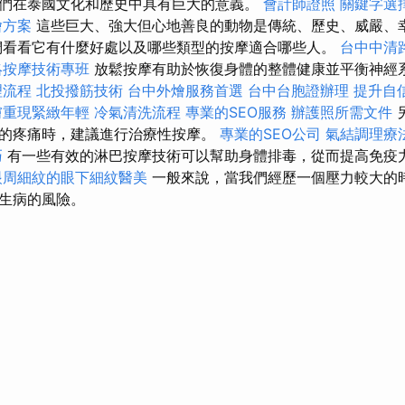
們在泰國文化和歷史中具有巨大的意義。
會計師證照
關鍵字選
燴方案
這些巨大、強大但心地善良的動物是傳統、歷史、威嚴、
們看看它有什麼好處以及哪些類型的按摩適合哪些人。
台中中清
絡按摩技術專班
放鬆按摩有助於恢復身體的整體健康並平衡神經
理流程
北投撥筋技術
台中外燴服務首選
台中台胞證辦理
提升自
膚重現緊緻年輕
冷氣清洗流程
專業的SEO服務
辦護照所需文件
的疼痛時，建議進行治療性按摩。
專業的SEO公司
氣結調理療
巧
有一些有效的淋巴按摩技術可以幫助身體排毒，從而提高免疫
眼周細紋的眼下細紋醫美
一般來說，當我們經歷一個壓力較大的
生病的風險。