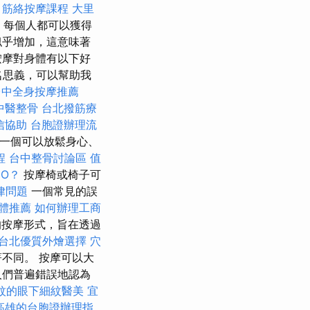
筋絡按摩課程
大里
，每個人都可以獲得
似乎增加，這意味著
按摩對身體有以下好
顧名思義，可以幫助我
台中全身按摩推薦
中醫整骨
台北撥筋療
信協助
台胞證辦理流
一個可以放鬆身心、
程
台中整骨討論區
值
EO？
按摩椅或椅子可
律問題
一個常見的誤
軟體推薦
如何辦理工商
按摩形式，旨在透過
台北優質外燴選擇
穴
不同。 按摩可以大
人們普遍錯誤地認為
紋的眼下細紋醫美
宜
高雄的台胞證辦理指