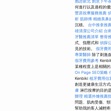
胞證新北
創意下午
何進行以及過程的優
豐原按摩服務推薦
析
筋師傅
精緻美鼻
沉積。
台中推拿推
雄清潔公司介紹
台
牙醫推薦清單
整骨
式、指壓式和
偵探
見的技術。
假牙費
專業醫師
除了刺激血
假牙費用參考
Kenbi
某種程度上是相關
On Page SEO策略
Kenbiki
植牙費用估
創造更健康生活方
膚
淋巴按摩的目的
辦理
精選外燴推薦
問題、肌肉受傷、
幫助我的客人減輕