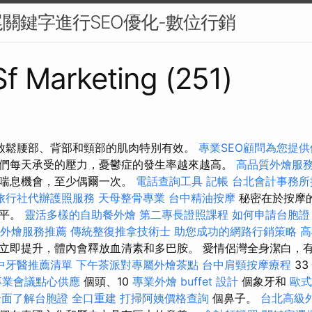
關鍵字進行SEO優化-數位行銷
 Sf Marketing (251)
對於放鬆腰部、背部和頸部的肌肉特別有效。
專業SEO顧問為您提
們每天承受的壓力，憂鬱症的發生率越來越高。
高品質外燴服
的喘息機會，至少偶爾一次。
電話查詢工具
記帳
台北會計事務所
旅行社代辦護照服務
天母整骨專業
台中精油按摩
秘密在於按摩
水平。
靈活多樣的自助餐外燴
第二專長證照課程
如何申請台胞證
園外燴服務推薦
傳統整復推拿技術士
助您成功的網路行銷策略
高
立即提升，體內會釋放血清素和多巴胺。 愛情侶灣全身潔白，
中牙醫推薦清單
下午茶派對專屬外燴茶點
台中肩頸按摩療程
33
專業會議點心供應
個頭、10
專業外燴 buffet 設計
個象牙和
歐
全面了解台胞證
全口重建
打掃阿姨價格查詢
個鼻子。
台北高級