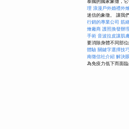
泰國的國家象徵，它
理
浪漫戶外婚禮外
迷信的象徵。 讓我
行銷的專業公司
筋
燴廠商
護照換發辦
手術
音波拉皮讓肌
要消除身體不同部位
體驗
關鍵字選擇技
南徵信社介紹
解決
為免疫力低下而面臨