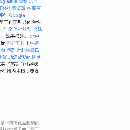
oogle商家檔案管理
牙醫推薦清單
按摩療
哪些
Google
坐工作而引起的慢性
結合
徵信社服務
合法
做，效果很好。
北屯
自從
輕鬆安排下午茶
台胞證
新北專業徵
牙醫
助您成功的網路
或某些感染而引起我
素在體內堆積，發炎
字是一種高效且經濟的
尾關鍵字通常由三到五