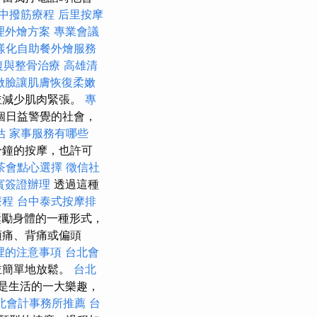
中撥筋療程
后里按摩
理外燴方案
專業會議
樣化自助餐外燴服務
復與整骨治療
高雄清
做臉讓肌膚恢復柔嫩
並減少肌肉緊張。
專
個日益警覺的社會，
估
家事服務有哪些
鐘的按摩，也許可
茶會點心選擇
徵信社
賓簽證辦理
透過這種
療程
台中泰式按摩排
獎勵身體的一種形式，
頭痛、背痛或偏頭
裡的注意事項
台北會
並簡單地放鬆。
台北
是生活的一大樂趣，
北會計事務所推薦
台