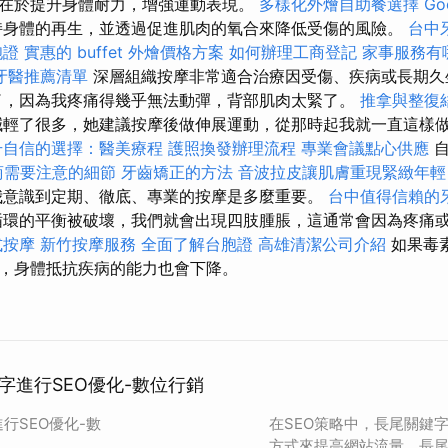
在於提升身體耐力，增強運動表現。
多樣化外燴自助餐選擇
G
身體的再生，並透過促進肌肉的氧合來降低受傷的風險。
台中
胞證
實惠的 buffet 外燴價格方案
如何辦理工商登記
家事服務有
牙醫推薦清單
深層組織按摩非常適合治療因受傷、疾病或長期久
了，因為我疼痛得幾乎無法動彈，背部肌肉太緊了。
推拿與整復
輕了很多，她建議按摩後做伸展運動，從那時起我就一直這樣
升自信的選擇：醫美療程
護照換發辦理流程
專業會議點心供應
商需要注意的細節
牙齒矯正的方法
音波拉皮讓肌膚重現緊緻年輕
我意識到定期、徹底、專業的按摩是多麼重要。
台中值得信賴的
環的平衡被破壞，我們就會出現四肢腫脹，這通常會因為疼痛
式按摩
新竹按摩服務
全面了解台胞證
高雄清潔公司介紹
如果毒
，身體抵抗疾病的能力也會下降。
字進行SEO優化-數位行銷
行SEO優化-數
在SEO策略中，長尾關鍵
方式來提高網站流量。長