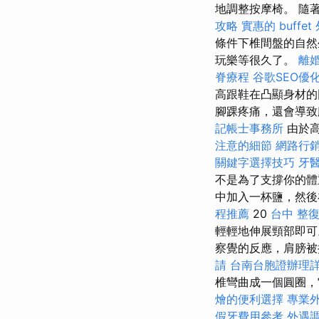
地調整按摩椅。 隨
攻略
實惠的 buffe
條件下椎間盤的自
玩樂等很久了。
離
脊療程
谷歌SEO優
高跟鞋在凸顯身材的
腳踝疼痛，還會導致
記帳士事務所
由於高
注意的細節
網路行
關鍵字選擇技巧
牙
不是為了支撐你的體
中加入一杯鹽，然
程推薦
20
台中 整
輕輕地伸展頸部即
察覺的反應，肩膀被
請
台南台胞證辦理
椎彎曲成一個圓圈，
燴的便利選擇
專業
假牙費用參考
外遇