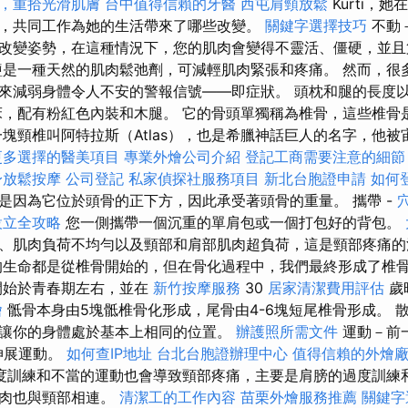
，重拾光滑肌膚
台中值得信賴的牙醫
西屯肩頸放鬆
Kürti，
，共同工作為她的生活帶來了哪些改變。
關鍵字選擇技巧
不動
改變姿勢，在這種情況下，您的肌肉會變得不靈活、僵硬，並且
是一種天然的肌肉鬆弛劑，可減輕肌肉緊張和疼痛。 然而，很
來減弱身體令人不安的警報信號——即症狀。 頭枕和腿的長度
床，配有粉紅色內裝和木腿。 它的骨頭單獨稱為椎骨，這些椎骨
一塊頸椎叫阿特拉斯（Atlas），也是希臘神話巨人的名字，他
更多選擇的醫美項目
專業外燴公司介紹
登記工商需要注意的細節
身放鬆按摩
公司登記
私家偵探社服務項目
新北台胞證申請
如何
是因為它位於頭骨的正下方，因此承受著頭骨的重量。 攜帶 -
設立全攻略
您一側攜帶一個沉重的單肩包或一個打包好的背包。
、肌肉負荷不均勻以及頸部和肩部肌肉超負荷，這是頸部疼痛
生命都是從椎骨開始的，但在骨化過程中，我們最終形成了椎
開始於青春期左右，並在
新竹按摩服務
30
居家清潔費用評估
歲
燴
骶骨本身由5塊骶椎骨化形成，尾骨由4-6塊短尾椎骨形成。 
讓你的身體處於基本上相同的位置。
辦護照所需文件
運動－前
伸展運動。
如何查IP地址
台北台胞證辦理中心
值得信賴的外燴
度訓練和不當的運動也會導致頸部疼痛，主要是肩膀的過度訓練
肌肉也與頸部相連。
清潔工的工作內容
苗栗外燴服務推薦
關鍵字