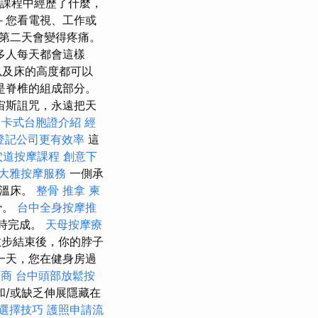
她在課程中經歷了什麼，
－您看電視、工作或
第二天會變得疼痛。
多人每天都會這樣
以及床的高度都可以
是脊椎的組成部分。
被宙斯詛咒，永遠把天
卡式台胞證介紹
經
登記公司更有效率
這
穴道按摩課程
創意下
大雅按摩服務
一側承
的溫床。
整骨 推拿
柬
骨。
台中全身按摩推
時完成。
天母按摩療
散步結束後，你的脖子
一天，您在健身房過
廠商
台中頭部放鬆按
和/或缺乏伸展隱藏在
選擇技巧
護照申請流