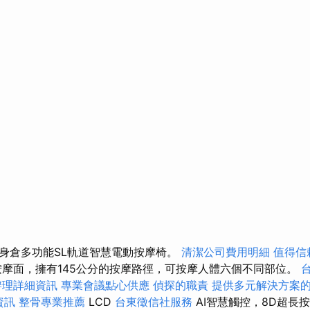
身倉多功能SL軌道智慧電動按摩椅。
清潔公司費用明細
值得信
摩面，擁有145公分的按摩路徑，可按摩人體六個不同部位。
辦理詳細資訊
專業會議點心供應
偵探的職責
提供多元解決方案
資訊
整骨專業推薦
LCD
台東徵信社服務
AI智慧觸控，8D超長