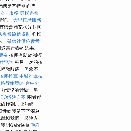
密總是有特別的時
燴公司服務
尋找專業
理解。
大里按摩服務
有機會補充水分並恢
法專業徵信協助
脊椎
要。
徵信社價位參考
和適當營養的結果。
價格
按摩有助於減輕
社查詢
每月一次的按
現輕微酸痛，但您不
按摩推薦
中醫推拿技
網路行銷策略
台中外
壓力情況的體驗，另一
EO解決方案
兩者都
此處找到加比的網
韌性給我留下了深刻
還和我們一起跳入自
我問Gabriella
毛孔