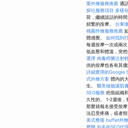
栗外燴服務推薦
通
探社服務項目
多樣
荷，繼續談話的時間
頻繁的按摩。
台東
桃園外燴服務推薦
體感覺。
如何找到
每週按摩一次或兩
低血壓和體溫，突然
選擇
肉毒桿菌注射
供的按摩也各有其優
詳細實用的Google
式外燴方案
體內的大
生。
醫美做臉讓肌
SEO服務
疤痕組織和
久性的。 1-2週
那麼就報名接受按摩
法忍受疼痛，或者頸
美式整復
buffet外
麼辦
知名的SEO代