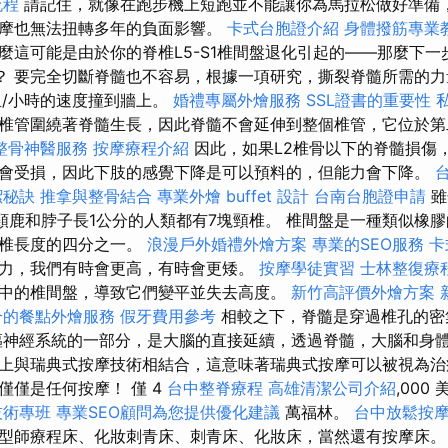
流程
請記住，就像在跑步機上短跑並不能讓你為馬拉松做好準備
摩也無法扭轉多年的負面影響。
卡式台胞證介紹
身體撥筋專業
麼這可能是由於你的脊椎L5-S1椎間盤退化引起的——那麼下一
化呢？ 要完全切斷脊髓也不容易，根據一項研究，撕裂脊髓所需的力
里/小時的速度撞到牆上。
婚禮專屬外燴服務
SSL證書的重要性
椎管圍繞著脊髓生長，因此脊髓不會延伸到整個椎管，它位於第
整骨神醫服務
按摩療程介紹
因此，如果L2椎骨以下的脊髓損傷
會受損，因此下肢的感覺下降是可以預料的，但能力會下降。
潔秘訣
推拿與整骨結合
專業外燴 buffet 設計
台南台胞證申請
雖
長頸鹿和脖子長1公分的人類都有7塊頸椎。 椎間盤是一種類似橡
脊椎長度的四分之一。
浪漫戶外婚禮外燴方案
專業的SEO服務
卡
力，我們有時會更高，有時會更矮。
按摩學徒實習
士林整復療
中的椎間盤，導致它們變平並失去高度。
新竹高評價外燴方案
合的餐點外燴服務
假牙費用參考
相較之下，脊髓是穿過椎孔的密
神經系統的一部分，是大腦的直接延續，透過脊髓，大腦和身體
上與瑞典式按摩技術相結合，這意味著瑞典式按摩可以被視為治
僅僅是任何按摩！ 僅 4
台中整脊療程
高雄清潔公司介紹
,000 
技術專班
專業SEO顧問為您提供優化建議
萬福林。
台中放鬆按
型師療程床、化妝刺青床、刺青床、化妝床，當然還有按摩床