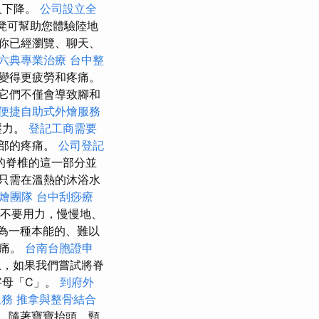
久下降。
公司設立全
凳可幫助您體驗陸地
你已經瀏覽、聊天、
六典專業治療
台中整
變得更疲勞和疼痛。
它們不僅會導致腳和
便捷自助式外燴服務
壓力。
登記工商需要
腳部的疼痛。
公司登記
的脊椎的這一部分並
只需在溫熱的沐浴水
外燴團隊
台中刮痧療
不要用力，慢慢地、
作為一種本能的、難以
疼痛。
台南台胞證申
，如果我們嘗試將脊
字母「C」。
到府外
服務
推拿與整骨結合
，隨著寶寶抬頭，頸