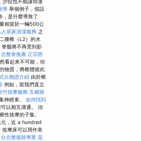
，沙拉也不能讓你達
教學
舉個例子，假設
步，是什麼導致了
量相當於一輛500公
私人居家清潔服務
之
二腰椎（L2）的水
，脊髓將不再受到影
台北整骨推薦
正宗西
然看起來不可能，但
膠的物質，將椎體彼此
式台胞證介紹
由於椎
程
例如，當我們直立
新竹按摩服務
五權路
集神經束。
如何找到
可以相互溝通。 治
療性按摩的子集。
美元，近 a hundred
摩
按摩床可以用作美
。
台北整復師專業
苗