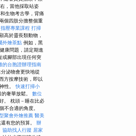
左右，當他採取站姿
學和生物考古學，背痛
兩個四肢分擔整個重
指壓專業課程
打掃
顯高於靈長類動物，
屬外燴茶點
例如，黑
他健康問題，請定期進
趾或腳部出現任何突
雄的台胞證辦理指南
性分泌物會更快地從
西方按摩技術，即以
精神性。
快速打掃小
留的奢華放鬆。
數位
好。 枕頭－睡在比必
個不合適的角度。
型聚會外燴推薦
醫美
然還有您的預算。
辦
。
協助找人行蹤
居家