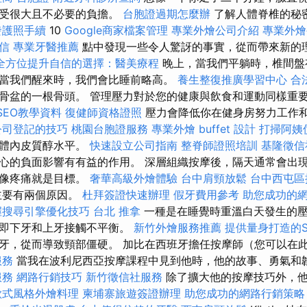
承受很大且不必要的負擔。
台胞證過期怎麼辦
了解人體脊椎的秘
發護照手續
10
Google商家檔案管理
專業外燴公司介紹
專業外
信
專業牙醫推薦
點中發現一些令人驚訝的事實，從而帶來新的
全方位提升自信的選擇：醫美療程
晚上，當我們平躺時，椎間盤
當我們醒來時，我們會比睡前略高。
養生整復推廣學習中心
合
骨盆的一根骨頭。 管理壓力對於您的健康與飲食和運動同樣重
 SEO教學資料
復健師資格證照
壓力會降低你在健身房努力工作
公司登記的技巧
桃園台胞證服務
專業外燴 buffet 設計
打掃阿姨
和體內皮質醇水平。
快速設立公司指南
整脊師證照培訓
基隆徵信
心的負面影響有有益的作用。 深層組織按摩後，隔天通常會出
好像疼痛就是目標。
奢華高級外燴體驗
台中肩頸放鬆
台中西屯區
主要有兩個原因。
杜拜簽證快速辦理
假牙費用參考
助您成功的
握搜尋引擎優化技巧
台北 推拿
一種是在睡覺時重溫白天發生的
，即下牙和上牙接觸不平衡。
新竹外燴服務推薦
提供量身打造的S
牙，從而導致頸部僵硬。 加比在西班牙擔任按摩師（您可以在
服務
當我在波利尼西亞按摩課程中見到他時，他的故事、勇氣和
服務
網路行銷技巧
新竹徵信社服務
除了擴大他的按摩技巧外，他
歐式風格外燴料理
柬埔寨旅遊簽證辦理
助您成功的網路行銷策略