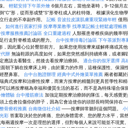
線。
輕鬆安排下午茶外燴
6個月左右，當他坐著時，9-12個月
倒“C”形，從而形成雙“S”形脊柱成人的柱特徵。 根據演化生物
直立行走的不幸副作用。
記帳
音波拉皮讓肌膚重現緊緻年輕
僅用
果。
如何進行居家打掃
按摩專業教學
找專業記帳士輕鬆處理帳務
中按摩服務推薦討論區
全口重建過程
人類罹患脊椎疾病的幾率明
雙足行走對脊椎造成的壓力。
台中按摩排毒討論區
下午茶派對專
形，因此重心位於臀部前方。 如果您使用按摩來緩解疼痛或其
證代辦
無論鞋跟的高度如何，如果您突然感到持續疼痛，或者腳
定應該去看醫生，然後去看按摩治療師。
適合你的假牙選擇
高
面朝下躺在按摩床上時，由於重力的作用，這種保護性、保濕
會經歷鼻塞。
台中台胞證辦理
經典中式外燴菜單推薦
兩者都屬於
瑞典式按摩和治療性按摩，而東方按摩的精髓則更具哲學性和
們可以將按摩稱為幸福和優質生活的基石，而不是為特殊場合保
外燴體驗
台中撥筋療法
加強定期按摩治療師的隊伍，每天感覺更
頭上也會拉傷你的脖子，因為它會迫使你的頭部長時間保持在一
整骨療程推薦
台南徵信社介紹
——按摩師常聽到這個問題。
小
光彩
答案取決於您的疼痛、您的身體需求、您的壓力水平，當
每兩週按摩一次是理想的選擇，但對每個人來說可能並不現實