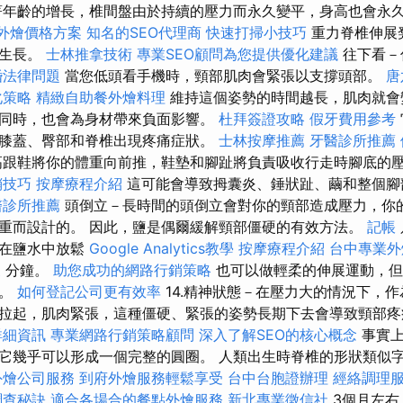
著年齡的增長，椎間盤由於持續的壓力而永久變平，身高也會永
t 外燴價格方案
知名的SEO代理商
快速打掃小技巧
重力脊椎伸展
然生長。
士林推拿技術
專業SEO顧問為您提供優化建議
往下看－
婚法律問題
當您低頭看手機時，頸部肌肉會緊張以支撐頭部。
唐
化策略
精緻自助餐外燴料理
維持這個姿勢的時間越長，肌肉就會
同時，也會為身材帶來負面影響。
杜拜簽證攻略
假牙費用參考
膝蓋、臀部和脊椎出現疼痛症狀。
士林按摩推薦
牙醫診所推薦
跟鞋將你的體重向前推，鞋墊和腳趾將負責吸收行走時腳底的
銷技巧
按摩療程介紹
這可能會導致拇囊炎、錘狀趾、繭和整個
醫診所推薦
頭倒立－長時間的頭倒立會對你的頸部造成壓力，你
重而設計的。 因此，鹽是偶爾緩解頸部僵硬的有效方法。
記帳
後在鹽水中放鬆
Google Analytics教學
按摩療程介紹
台中專業
復
分鐘。
助您成功的網路行銷策略
也可以做輕柔的伸展運動，但
可。
如何登記公司更有效率
14.精神狀態－在壓力大的情況下，
拉起，肌肉緊張，這種僵硬、緊張的姿勢長期下去會導致頸部
詳細資訊
專業網路行銷策略顧問
深入了解SEO的核心概念
事實上
它幾乎可以形成一個完整的圓圈。 人類出生時脊椎的形狀類似
外燴公司服務
到府外燴服務輕鬆享受
台中台胞證辦理
經絡調理
調查秘訣
適合各場合的餐點外燴服務
新北專業徵信社
3個月左右