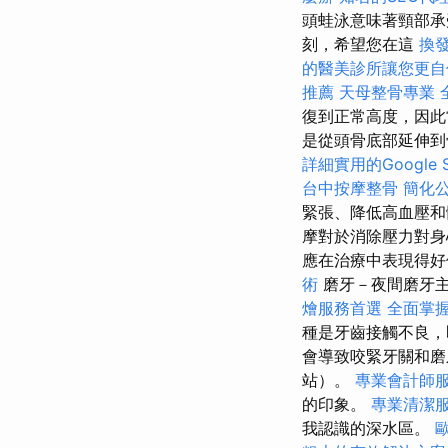
頭蛙泳意味著頸部
刻，希望您在這
換
的醫美診所讓您更自
推薦
天母整骨專業
復到正常高度，因此
是從頭骨底部延伸到
詳細實用的Google
台中按摩整骨
簡化
緊張、降低高血壓
摩對於消除壓力對身
應在治療中表現得
術
磨牙－夜間磨牙
燴服務首選
全面掌
種是牙齒接觸不良
會導致咬緊牙關和磨
站）。
專業會計師
的印象。
專業清潔
我認識的深水區。