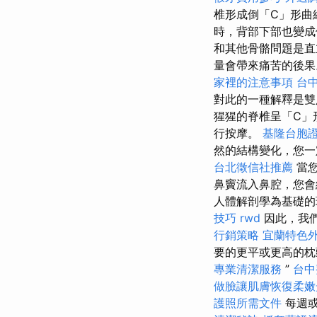
椎形成倒「C」形曲
時，背部下部也變成
和其他骨骼問題是
量會帶來痛苦的後
家裡的注意事項
台
對此的一種解釋是
猩猩的脊椎呈「C」
行按摩。
基隆台胞
然的結構變化，您一
台北徵信社推薦
當您
鼻竇流入鼻腔，您
人體解剖學為基礎的
技巧
rwd
因此，我
行銷策略
宜蘭特色
要的更平或更高的枕
專業清潔服務
”
台中
做臉讓肌膚恢復柔嫩
護照所需文件
每週或