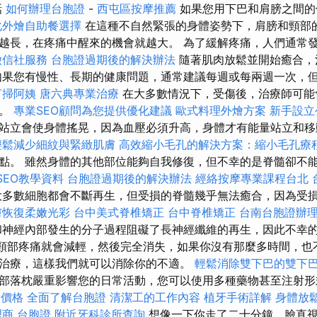
話
如何辦理台胞證
-
西屯區按摩推薦
如果您用下巴和肩膀之間
化外燴自助餐選擇
在這種不自然緊張的身體姿勢下，肩膀和頸部
越長，在疼痛中醒來的機會就越大。 為了緩解疼痛，人們通常
徵信社服務
台胞證過期後的解決辦法
隨著肌肉放鬆並開始癒合，
如果您有慢性、長期的健康問題，通常建議每週或每兩週一次，
打掃阿姨
唐六典專業治療
在大多數情況下，受傷後，治療師可能
次。
專業SEO顧問為您提供優化建議
歐式料理外燴方案
新手設立
站立會使身體搖晃，因為血壓必須升高，身體才有能量站立和
輕鬆減少細紋與緊緻肌膚
高效縮小毛孔的解決方案：縮小毛孔療
點。 雖然身體的其他部位能夠自我修復，但不幸的是脊髓卻不
 SEO教學資料
台胞證過期後的解決辦法
經絡按摩專業課程台北
多數細胞都會不斷再生，但受損的脊髓幾乎無法癒合，因為受
膚恢復柔嫩光彩
台中美式脊椎矯正
台中脊椎矯正
台南台胞證辦
神經內部發生的分子過程阻礙了長神經纖維的再生，因此不幸
後，頸部疼痛就會減輕，然後完全消失，如果你沒有那麼多時間，
治療，這樣我們就可以消除你的不適。
輕鬆消除雙下巴的雙下
部落枕嚴重影響您的日常活動，您可以使用多種藥物甚至注射
燴價格
全面了解台胞證
清潔工的工作內容
植牙手術詳解
身體放
理商
台胞證
附近牙科診所查詢
想像一下你走了二十分鐘，臉直視