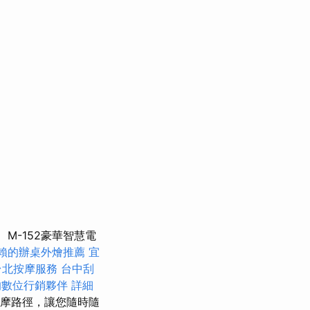
M-152豪華智慧電
賴的辦桌外燴推薦
宜
台北按摩服務
台中刮
的數位行銷夥伴
詳細
按摩路徑，讓您隨時隨