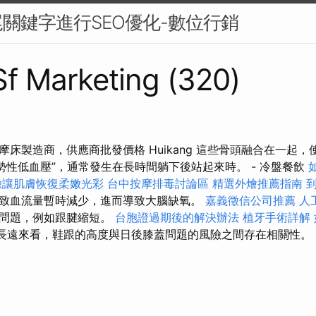
關鍵字進行SEO優化-數位行銷
 Sf Marketing (320)
床製造商，供應商批發價格 Huikang 這些骨頭融合在一起
勢性低血壓”，通常發生在長時間躺下後站起來時。 - 冷盤餐飲
臉讓肌膚恢復柔嫩光彩
台中按摩排毒討論區
精選外燴推薦指南
致血流量暫時減少，進而導致大腦缺氧。
嘉義徵信公司推薦
人
他問題，例如跟腱縮短。
台胞證過期後的解決辦法
植牙手術詳解
長遠來看，鞋跟的高度與日後膝蓋問題的風險之間存在相關性。