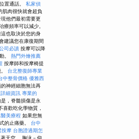
的位置通話。
私家偵
的肌肉很快就會超負
發現他們最初需要更
治療頻率可以減少。
但這也取決於您的身
會建議您在康復期間
公司必讀
按摩可以降
移動。
熱門外燴推薦
程
按摩師和按摩椅提
能。
台北整復師專業
台中整骨價格
優雅西
損的神經細胞無法再
理詳細資訊
專業的
的是，脊髓損傷是永
也不喜歡吃化學物質，
巴醫美療程
如果您無
形式的止痛藥。
台中
鬆按摩
台胞證過期怎
著天空。 胸泳－仰