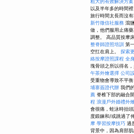
粗大的有效解決方案
以及半年多的時間裡
旅行時間太長而沒有
新竹徵信社服務
瀉鹽
做，他們服用止痛藥
調整。 高品質按摩
整脊師證照培訓
第
空扛在肩上。
探索
絡按摩證照課程
全
塊骨頭之所以得名，
午茶外燴選擇
公司
受重物會導致不平衡
埔寨簽證代辦
我們的
薦
脊椎下部的融合
程
浪漫戶外婚禮外
會很痛，蛙泳時抬頭
度鍛鍊和/或跳過了
摩
學習按摩技巧
過
背景中，因為肩部