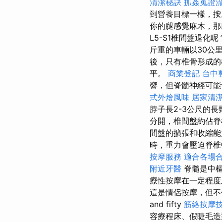
清潔秘訣
抓姦蒐證
到營養目標一樣，按
你的腿感覺麻木，那
L5-S1椎間盤退
斤重的車輛以30公
後，只有椎骨形成的
平。
商業登記
台中
響，但脊髓神經可能
式外燴風味
居家清
脖子長2-3公尺的
分開，椎間盤約佔
間盤的擴張和收縮能
時，重力會壓迫脊椎
按摩服務
適合各場
附近牙醫
脊髓是中樞
療性按摩在一定程度
這是情侶按摩，但不
and fifty
筋絡按摩
容療程床、假睫毛造