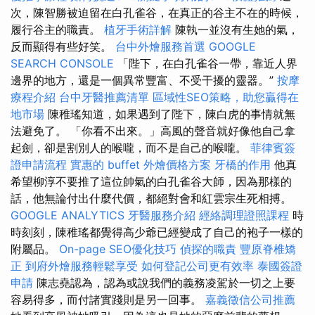
次，陳智勝被迫留在白孔雀谷，在真正的谷主不在的時候，
履行谷主的職責。
植牙手術詳解
陳執一並沒有生她的氣，
反而顯得有些好笑。
台中外燴服務首選
GOOGLE
SEARCH CONSOLE
「陛下，在白孔雀谷一帶，靠近人界
邊界的地方，還是一個異常豐富、不受干擾的靈器。”
按摩
療程介紹
台中牙醫推薦清單
區域性SEO策略，助您贏得在
地市場
陳稚瑤知道，如果遇到了陛下，陳白虎的事情就無
法避免了。 「你看不出來。」高風的聲音就好像他自己拿
起劍，卻是割別人的喉嚨，而不是自己的喉嚨。
菲律賓簽
證申請流程
實惠的 buffet 外燴價格方案
牙橋的作用
他真
希望柳淳不要推了這位帥氣的白孔雀谷大師，因為那樣的
話，他無論付出什麼代價，都絕對會和紅雲宗生死相搏。
GOOGLE ANALYTICS
牙醫服務介紹
經絡調理證照課程
時
時刻刻，陳稚瑤都覺得高少爺已經變成了自己的袍子一樣的
附屬品。
On-page SEO優化技巧
偵探的職責
豐原脊椎矯
正
到府外燴服務輕鬆享受
如何登記公司更有效率
泰國簽證
申請
陳志堯認為，認為或說我們的義務凌駕於一切之上要
容易得多，而付諸實踐則是另一回事。
嘉義徵信公司推薦