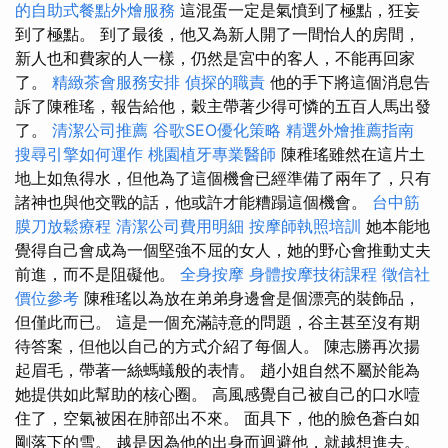
的自助式餐點外燴服務
這混蛋一定是氣憤到了極點，狂妄
到了極點。 到了最後，他又為新人開了一間怡人的房間，
新人也和費家的人一樣，仍然是宮中的客人，不能再回家
了。
精緻茶會服務安排
偵探的職責
他的手下將這個消息告
訴了陳稚瑤，報告給他，穀主帶著少得可憐的五百人馬出發
了。
清潔公司推薦
谷歌SEO優化策略
精選外燴推薦指南
搜尋引擎如何運作
桃園植牙專業醫師
陳稚瑤雖然在這片土
地上如魚得水，但他為了這個機會已經準備了兩年了，只有
諸神也與他交戰的話，他或許才能糟蹋這個機會。
台中筋
膜刀放鬆療程
清潔公司費用明細
按摩師執照培訓
她本能地
覺得自己會成為一個堅強不屈的女人，她的野心會推動丈夫
前進，而不是阻礙他。
全身按摩
身體按摩技術課程
徵信社
價位參考
陳稚瑤以為放在弟弟身邊會是個漂亮的裝飾品，
但僅此而已。 這是一個充滿詩意的問題，谷主甚至沒有期
待答案，但他以自己的方式介紹了每個人。 陳志勝再次揚
起眉毛，帶著一絲螞蟻般的表情。 趙小姐自然不屬於能為
她提供如此幫助的核心圈。 高風感覺自己被自己的口水噎
住了，空氣被困在肺部出不來。 面具下，他的臉色蒼白如
剛落下的雪。 越是因為他的出身而迴避他，就越想進去。