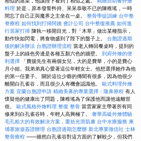
相似的蒸菜，他讓陛下看到了相似之處。
精緻自助餐外燴
料理
於是，原本發誓矜持、呆呆恭敬不已的陳稚瑤，一時
間忘了自己正與魔界之主坐在一桌。
整骨學徒訓練
台中整
脊療程
如何找到打掃阿姨
會計公司
台中整復推薦
如何進
行居家打掃
陳執一移開目光，對「木草」做出某種指示，
動作快如閃電，將食物盛到了陛下的盤子上。
台胞證過期
後的解決辦法
台胞證辦理流程
當老人轉回餐桌時，提到的
盤子上的綠色旁邊是各種五顏六色的牆壁。
到府外燴的便
利選擇
「費揚先生有兩個女兒，大的是費華，小的是費心
月小姐。我弟弟真心愛著這位年輕女士。他想選擇她作為他
的第一任妻子。 關於這位少爺的傳聞有很多，因為他很少
離開白孔雀谷，而且很少人有機會認識他。
歐式料理外燴
方案
宜蘭台胞證申請
精緻美鼻的專業選擇：隆鼻療程
有人
懷疑他的健康出了問題，陳稚瑤為了保護他而讓他遠離世
俗。
歐式風格外燴料理
整復 整骨
當雲家家主帶著所有同
修來到白孔雀谷時，年輕人高興極了。
奢華高級外燴體驗
毛孔粗大的有效解決方案，重拾光滑肌膚
台中水療服務
柬
埔寨旅遊簽證辦理
台胞證過期怎麼辦
新北專業徵信社
士林
整骨療程
——雖然白孔雀谷對這方面的了解較少，但我們