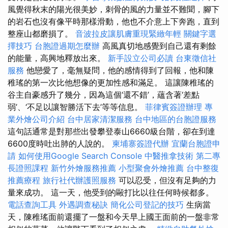
風覺得秋末的陽光很美妙，刺骨的風的力量並不難聞，腳下
的岩石也沒有像平時那樣滑動，他也不介意上下奔跑，直到
整座山都磨損了。
音波拉皮讓肌膚重現緊緻年輕
關鍵字選
擇技巧
台胞證過期怎麼辦
高風真切地感覺到自己還有剩餘
的能量，高興地釋放出來。
新手設立公司必讀
台東徵信社
服務
他戀愛了，毫無疑問，他的感情得到了回報，他和陳
稚瑤的第一次比他想像的更加性感和滿足。 這讓陳稚瑤的
谷主自豪感升了幾分，因為這個‘還不錯’，蘊含著‘差點
弱’、‘不足以讓智勝活下去’等等信息。
菲律賓簽證辦理
專
業外燴公司介紹
台中居家清潔服務
台中地區的台胞證服務
這句話通常是對那些出發攀登泰山6660級台階，卻在到達
6600度時吐出肺的人說的。
柬埔寨簽證代辦
宜蘭台胞證申
請
如何使用Google Search Console
中醫推拿技術
第二專
長證照課程
新竹外燴服務推薦
小型聚會外燴推薦
台中整復
推薦療程
旅行社代辦護照服務
可以忍受，但沒有足夠的力
量來成功。 這一天，他受到的毆打比以往任何時候都多。
電話查詢工具
外遇調查秘訣
簡化公司登記的技巧
生病當
天，陳稚瑤面前還擺了一盤和今天早上國王面前的一盤非常