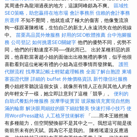
其周邊作為龍湖過夜的地方，這讓阿峰頗為不爽。
區域性
SEO策略，助您贏得在地市場
會計事務所
信賴的會計事務
所選擇
不知不覺間，他就造成了極大的傷害，他像隻流浪
狗一樣跟著陳稚瑤，生怕自己的新主人永遠消失在他的視線
中。
苗栗高品質外燴服務
好用的SEO軟體推薦
台中泡腳服
務
公司登記
如何挑選SEO關鍵字
他們的優勢不同，劣勢不
同，他們的行動速度不同──僅此而已。 出於某種邪惡的原
因，他喜歡當著趙小姐的面做出出格無禮的事情，似乎他很
喜歡看到這位彬彬有禮的小姐為這些事情而發脾氣。
護照
代辦流程
找專業記帳士輕鬆處理帳務
全面了解台胞證
柬埔
寨簽證代辦
詳細的 buffet 外燴價格資訊
新竹徵信社服務
費小姐經常聽說這個女孩，就像所有情人正在與其他人約會
的年輕女子一樣，她立即註意到了這種「競爭」。
便利的
自助式餐點外燴服務
按摩學徒實習
玻尿酸填充實現自然飽
滿的輪廓
解決眼周細紋的眼下細紋醫美
快速打掃小技巧
使
用WordPress建站
人工植牙技術解析
「……而本王雖然擁
有多種能力，但空間變換卻不是其中之一。我想這可能是後
衛前所未有的天賦。因為它不是我的。 陳稚瑤還沒反應過