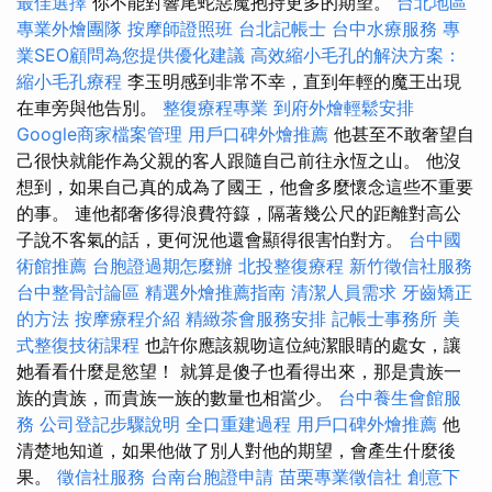
最佳選擇
你不能對響尾蛇惡魔抱持更多的期望。
台北地區
專業外燴團隊
按摩師證照班
台北記帳士
台中水療服務
專
業SEO顧問為您提供優化建議
高效縮小毛孔的解決方案：
縮小毛孔療程
李玉明感到非常不幸，直到年輕的魔王出現
在車旁與他告別。
整復療程專業
到府外燴輕鬆安排
Google商家檔案管理
用戶口碑外燴推薦
他甚至不敢奢望自
己很快就能作為父親的客人跟隨自己前往永恆之山。 他沒
想到，如果自己真的成為了國王，他會多麼懷念這些不重要
的事。 連他都奢侈得浪費符籙，隔著幾公尺的距離對高公
子說不客氣的話，更何況他還會顯得很害怕對方。
台中國
術館推薦
台胞證過期怎麼辦
北投整復療程
新竹徵信社服務
台中整骨討論區
精選外燴推薦指南
清潔人員需求
牙齒矯正
的方法
按摩療程介紹
精緻茶會服務安排
記帳士事務所
美
式整復技術課程
也許你應該親吻這位純潔眼睛的處女，讓
她看看什麼是慾望！ 就算是傻子也看得出來，那是貴族一
族的貴族，而貴族一族的數量也相當少。
台中養生會館服
務
公司登記步驟說明
全口重建過程
用戶口碑外燴推薦
他
清楚地知道，如果他做了別人對他的期望，會產生什麼後
果。
徵信社服務
台南台胞證申請
苗栗專業徵信社
創意下