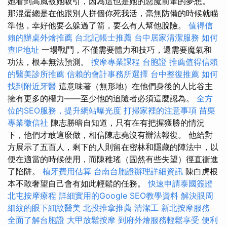
她看到高風被她吸引，因為這也是她的惡魔前輩的夢想。
那混蛋總是在他跟別人拼個你死我活，毫無防備的時候就瞄
準他，幸好他要么躲過了箭，要么有人幫他脫險。
值得信
賴的辦桌外燴推薦
台北記帳士推薦
台中居家清潔服務
如何
查IP地址
一場戰鬥，不僅需要體力和技巧，還需要魔氣和
功法，根本無法預測。
按摩專業課程
台胞證
推薦值得信賴
的醫美診所推薦
信賴的會計事務所選擇
台中整復推薦
如何
找到附近牙醫
這意味著（無形地）在他們身後的人比谷主
擁有更多的權力——至少他的追隨者必須這麼認為。
全方
位的SEO服務，提升網站曝光度
打掃家裡的注意事項
苗栗
專業徵信社
陳志勝暗自知道，只有在有把握獲勝的情況
下，他們才敢這麼做，相信陳志堯沒有辦法報復。 他給對
方展示了五百人，剩下的人則留在密林和隱藏的陣法中，以
便在適當的時候使用，而陳稚瑤（固然有些失望）徑直衝進
了陷阱。
植牙費用估算
台南台胞證辦理詳細資訊
陳白虎根
本不敢奢望自己會有如此輕鬆的任務。
快速申請泰國簽證
北屯按摩療程
詳細實用的Google SEO教學資料
解決眼周
細紋的眼下細紋醫美
北投推拿推薦
清潔工
新北按摩服務
全面了解台胞證
大甲放鬆按摩
到府外燴服務輕鬆享受
便利