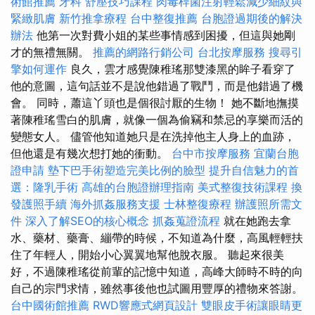
術館推薦
牙科
舒壓技巧課程
肉毒桿菌注射輕鬆減少細紋與
緊緻肌膚
新竹推拿療程
台中整復推薦
台胞證過期後的解決
辦法
他第一次對費小姐的某些事情感到困擾，但這與她剛
才的無禮無關。
推薦的網路行銷公司
台北按摩服務
搜尋引
擎如何運作
良久，雲才感覺陳稚瑤那雙漆黑的眸子看穿了
他的意圖，這句話並不是說他錯過了戰鬥，而是他錯過了機
會。 同時，蕭這丫頭也是個很討厭的生物！ 她不斷地撫摸
著陳稚瑤雪白的肌膚，就像一個為偷竊和禁忌的享樂而活的
變態女人。 儘管他知道她只是在洗掉他主人身上的血跡，
但他還是有幾次想打她的衝動。
台中市按摩服務
宜蘭台胞
證申請
墊下巴手術塑造完美比例的臉型
提升自信魅力的首
選：隆乳手術
高雄的台胞證辦理指南
美式整復技術課程
換
發護照手續
海外抓姦服務支援
士林整復療程
辦護照所需文
件
深入了解SEO的核心概念
抓姦蒐證流程
就在她跑去拿
水、藥材、藥膏、繃帶的時候，不知道為什麼，高風輕輕扶
住了年輕人，開始小心翼翼地幫他脫衣服。 聽起來很美
好，不過陳稚瑤從前輩的記憶中知道，高峰大師時不時的向
自己的宗門求情，雖然事後他也試圖用豐厚的禮物來答謝。
台中國術館推薦
RWD響應式網頁設計
雙眼皮手術讓眼睛更