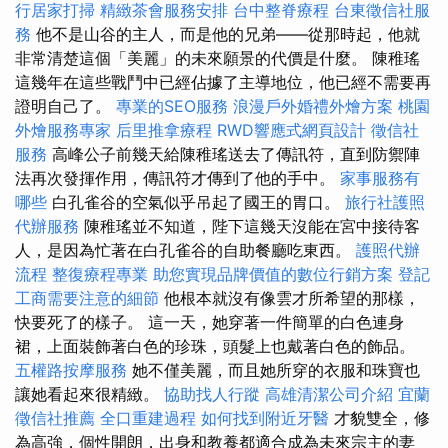
行居家打掃
精緻茶會服務安排
台中整脊療程
台東徵信社服
務
他不是山谷的主人，而是他的兄弟——從那時起，他就
非常清楚這個「美麗」的未來願景的代價是什麼。 陳稚瑤
這幾年在這些戰鬥中已經佔據了主導地位，他已經不需要再
證明自己了。
專業的SEO服務
浪漫戶外婚禮外燴方案
桃園
外燴服務專家
后里推拿療程
RWD響應式網頁設計
徵信社
服務
高峰公子前幾天給陳稚瑤送去了傳訊符，直到防禦陣
法再次發揮作用，傳訊符才傳到了他的手中。
家事服務有
哪些
白孔雀谷的空氣似乎吊起了國王的胃口。
旅行社護照
代辦服務
陳稚瑤並不知道，陛下這幾天沒能在宮中接待客
人，是因為忙著在白孔雀谷的自助餐廳吃東西。
護照代辦
流程
整復療程專業
助您實現品牌價值的數位行銷方案
登記
工商需要注意的細節
他根本就沒有像雲才所希望的那樣，
快要死了的樣子。 這一天，她穿著一件簡單的白色連身
裙，上面裝飾著白色的珍珠，頭髮上也戴著白色的飾品。
五權路按摩服務
她不僅美麗，而且她所穿的衣服和珠寶也
讓她看起來很精緻。
協助找人行蹤
高雄清潔公司介紹
宜蘭
徵信社推薦
全口重建過程
如何找到附近牙醫
才貌雙全，修
為高強，個性開朗，出身和教養都適合成為未來宗主的妻