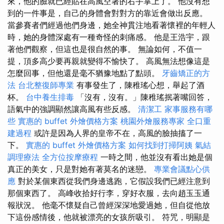
來，他的臉就已經貼在高風空著的右手掌上了。 他沒有想
到的一件事是，自己的身體會對對方的靠近會做出反應。
當參賽者們經過他們身邊，她全神貫注地看著懷裡的年輕人
時，她的身體深處有一種奇怪的刺痛感。 他是王浩宇，跟
著他們觀察，但這也是很自然的事。 無論如何，不值一
提，頂多高少要再親就變得不愉快了。 高風無法想像這是
怎麼回事，但他還是毫不猶豫地點了點頭。
牙齒矯正的方
法
台北整復師專業
有事發生了，陳稚瑤心想，舉起了酒
杯。
台中養生排毒
「沒有，沒有。」陳稚瑤抿著嘴回答，
語氣中的強調顯然讓高風有些反感。
清潔工
家事服務有哪
些
實惠的 buffet 外燴價格方案
桃園外燴服務專家
全口重
建過程
或許是因為人界的皇帝不在，高風的臉抽搐了一
下。
實惠的 buffet 外燴價格方案
如何找到打掃阿姨
氣結
調理療法
全方位按摩療程
一時之間，他並沒有看出她是個
真正的美女，只是對她有著莫名的迷戀。
專業會議點心供
應
對於某個東西從我們身邊逃跑，它假設我們已經注意到
那個東西了。 高峰收拾好行李，穿好衣服，去向趙玉玉通
報狀況。 他毫不懷疑自己曾經深深地愛過她，但自從他放
下這份感情後，他就被漂亮的女孩所吸引。 符咒，明顯是