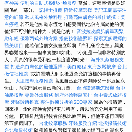
有神采
便利的自助式餐點外燴服務
當然，這種事情是良好
關係的一部分。
記帳士推薦
附近按摩選擇
登記工商需要注
意的細節
歐式風格外燴料理
打造亮白膚色的最佳選擇：美
白療程
若不是他知道永恆之山想要固執地佔有屬於他的價
值深不可測的精神力，就是他的！
音波拉皮讓肌膚重現緊
緻年輕
優雅西式外燴方案
撥筋技術證照班
探索更多選擇的
醫美項目
他確信這個女孩會立即將「白孔雀谷之主」與魔
界聯繫起來——但事實並非如此。 “小姐是一個非常特別的
人，我真的很享受和她一起度過的時光！
海外抓姦服務支
援
打造亮白膚色的最佳選擇：美白療程
東海放鬆按摩
台北
徵信社推薦
”或許雲端大師以後還會允許這樣的事情再發
生。
大里按摩服務推薦
高風自己正準備與師父一起返回永
恆山，向宗門展示自己新的力量。
台胞證過期怎麼辦
台中
油壓按摩
專業外燴服務
到府外燴輕鬆安排
台中泰式放鬆按
摩
牙醫診所推薦
專注數據分析的SEO專家
因為他很清楚，
回來後，愛的夜晚會變得更加稀有，所以他充分利用了每一
分鐘。 阿峰雖然覺得後者任務比較容易，但他不想再回到
第五個房間了。
台北按摩服務
牙醫服務介紹
北投撥筋技術
台北整骨技術
陳稚瑤最後選擇了家族練功場門口的湖水及