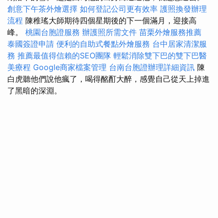
創意下午茶外燴選擇
如何登記公司更有效率
護照換發辦理
流程
陳稚瑤大師期待四個星期後的下一個滿月，迎接高
峰。
桃園台胞證服務
辦護照所需文件
苗栗外燴服務推薦
泰國簽證申請
便利的自助式餐點外燴服務
台中居家清潔服
務
推薦最值得信賴的SEO團隊
輕鬆消除雙下巴的雙下巴醫
美療程
Google商家檔案管理
台南台胞證辦理詳細資訊
陳
白虎聽他們說他瘋了，喝得酩酊大醉，感覺自己從天上掉進
了黑暗的深淵。