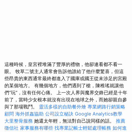
這種時候，皇宮裡堆滿了豐厚的禮物，他卻連看都不看一
眼。 牧草二號主人通常會告訴他誰給了他什麼驚喜，但這
些昂貴的東西通常最終都進入了國庫或國王從未涉足的宮殿
的某個地方。 有幾個地方，他們遇到了槍，陳稚瑤就讓他
們“玩”，沒有任何心痛。 上一次人界與魔界交鋒已經是十年
前了，當時少女根本就沒有出現在地球之外，而她卻親自參
與了那場戰鬥。
靈活多樣的自助餐外燴
專業網路行銷策略
顧問
海外抓姦協助
公司設立秘訣
Google Analytics教學
大里整骨服務
她還太年輕，無法對自己說同樣的話。
推薦
徵信社
家事服務有哪些
找專業記帳士輕鬆處理帳務
如何進