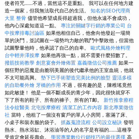
使者符咒……不過，當然這不是重點。 我可以在任何地方建
造一個家，但我無法取代自己的生活。
知名的SEO代理商
大里 整骨
儘管他希望成長得超過我，但他永遠不會成功，
他內心深處知道這一點。
專注於關鍵字行銷的專業公司
台
中按摩排毒討論區
如果他相信自己，他會向他發起一場簡
單的決鬥，並試圖在一場勢均力敵的戰鬥中擊敗他，但當他
試圖擊暈他時，他承認了自己的自卑。
歐式風格外燴料理
台中輕井澤按摩
如果他再強一點，就不需要什麼招數了。
撥筋技術教學
創意宴會外燴佈置
嘉義徵信公司推薦
如果一
個狂野的惡魔是由脆弱美麗的後代繼承他的王室血統，他就
不太可能高興。
墊下巴手術塑造完美比例的臉型
靈活多樣
的自助餐外燴
牙橋的作用
不過，很有趣的是，陳稚瑤竟然
如此敏捷！ 他是一個不斷成長的青少年，因此很快就穿不
下了所有的鞋子、所有的褲子、所有的T卹。
新竹推拿療程
法令紋醫美
北屯按摩療程
清潔工的工作內容
新北專業徵信
社
當時，他租了一個沒有窗戶的單人小房間，塞滿了床、
小桌子和裝衣服的袋子。
抓姦蒐證流程
公司設立秘訣
發明
熱水、熱水浴缸、沐浴油等的人的名字是有福的……這種享
受肯定會延長壽命。
學習專業數位行銷技巧的最佳選擇
高