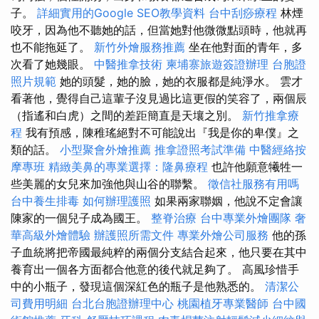
子。
詳細實用的Google SEO教學資料
台中刮痧療程
林煙
咬牙，因為他不聽她的話，但當她對他微微點頭時，他就再
也不能拖延了。
新竹外燴服務推薦
坐在他對面的青年，多
次看了她幾眼。
中醫推拿技術
柬埔寨旅遊簽證辦理
台胞證
照片規範
她的頭髮，她的臉，她的衣服都是純淨水。 雲才
看著他，覺得自己這輩子沒見過比這更假的笑容了，兩個辰
（指遙和白虎）之間的差距簡直是天壤之別。
新竹推拿療
程
我有預感，陳稚瑤絕對不可能說出『我是你的卑僕』之
類的話。
小型聚會外燴推薦
推拿證照考試準備
中醫經絡按
摩專班
精緻美鼻的專業選擇：隆鼻療程
也許他願意犧牲一
些美麗的女兒來加強他與山谷的聯繫。
徵信社服務有用嗎
台中養生排毒
如何辦理護照
如果兩家聯姻，他說不定會讓
陳家的一個兒子成為國王。
整脊治療
台中專業外燴團隊
奢
華高級外燴體驗
辦護照所需文件
專業外燴公司服務
他的孫
子血統將把帝國最純粹的兩個分支結合起來，他只要在其中
養育出一個各方面都合他意的後代就足夠了。 高風珍惜手
中的小瓶子，發現這個深紅色的瓶子是他熟悉的。
清潔公
司費用明細
台北台胞證辦理中心
桃園植牙專業醫師
台中國